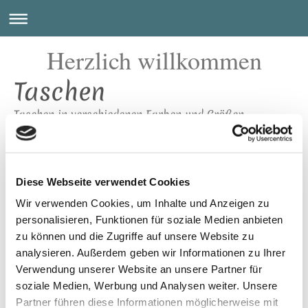
Herzlich willkommen
Taschen
Taschen in verschiedenen Farben und Größen.
Hauptsächlich aus Jeanshosen, aber auch aus
verschiedenen anderen Stoffen neu, oder als zweite
Chance, werden Taschen verschiedener Art.
Diese Webseite verwendet Cookies
Taschen für den Strandausflug
Wir verwenden Cookies, um Inhalte und Anzeigen zu
Taschen zum Shopping
personalisieren, Funktionen für soziale Medien anbieten
Taschen für den täglichen Einkauf
zu können und die Zugriffe auf unsere Website zu
Taschen für Eure Strick-, Handarbeitsprojekte
analysieren. Außerdem geben wir Informationen zu Ihrer
Es handelt sich ausschließlich um Unikate -
Verwendung unserer Website an unsere Partner für
Einzelstücke.
soziale Medien, Werbung und Analysen weiter. Unsere
Partner führen diese Informationen möglicherweise mit
Fertigung auf Wunsch ist möglich und wird sehr gerne