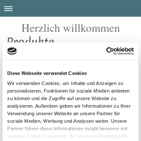
Herzlich willkommen
Produkte
In meiner kleinen Manufaktur im Herzen von Baden-
Württemberg stelle ich alle Produkte eigenhändig in
Handarbeit her. Daher ist auch jedes einzelne Stück
ein Unikat für sich. Für meine Arbeiten verwende ich
Diese Webseite verwendet Cookies
ausschließlich hochwertige Materialien, soweit
möglich aus heimischer Produktion, damit sich die
Wir verwenden Cookies, um Inhalte und Anzeigen zu
Mühe auch lohnt.
personalisieren, Funktionen für soziale Medien anbieten
zu können und die Zugriffe auf unsere Website zu
In der Serie "aus ALT mach NEU" erhalten
analysieren. Außerdem geben wir Informationen zu Ihrer
übriggebliebene und bereits Genutzte Textilien eine
Verwendung unserer Website an unsere Partner für
zweite Chance in Form von Taschen und ...
soziale Medien, Werbung und Analysen weiter. Unsere
A
lle Preise auf Anfrage - Produkte werden auch
Partner führen diese Informationen möglicherweise mit
verschickt.
weiteren Daten zusammen, die Sie ihnen bereitgestellt
Ich freue mich auf deine Kontaktaufnahme.