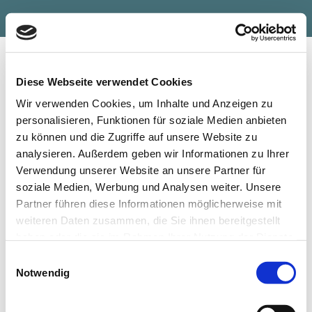
Herzlich willkommen
Diese Webseite verwendet Cookies
Hüllen für Bibeln
Wir verwenden Cookies, um Inhalte und Anzeigen zu
Bibeln gibt es in den unterschiedlichsten Formen und
personalisieren, Funktionen für soziale Medien anbieten
Größen, ob sehr klein für die Handtasche oder große
zu können und die Zugriffe auf unsere Website zu
Exemplare für die Hausbibliothek.
analysieren. Außerdem geben wir Informationen zu Ihrer
Insbesondere die in jeder Gemeinde zur Konfirmation
Verwendung unserer Website an unsere Partner für
verschenkten Bibeln können mit einem handgefertigten
soziale Medien, Werbung und Analysen weiter. Unsere
individuellen Einband aufgewertet und zu einer ganz
Partner führen diese Informationen möglicherweise mit
besonderen Erinnerung werden.
weiteren Daten zusammen, die Sie ihnen bereitgestellt
haben oder die sie im Rahmen Ihrer Nutzung der Dienste
Ich fertige Hüllen für alle Maße. Bitte nehmen Sie
Kontakt mit mir auf, dann finden wir auch für Ihre
gesammelt haben.
Einwilligungsauswahl
Bibel die richtige Hülle.
Notwendig
Hier finden Sie mich: